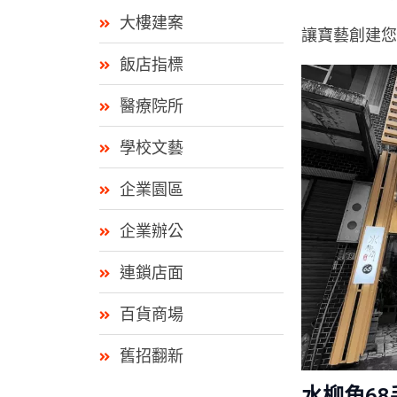
大樓建案
讓寶藝創建您
飯店指標
醫療院所
學校文藝
企業園區
企業辦公
連鎖店面
百貨商場
舊招翻新
水柳角6