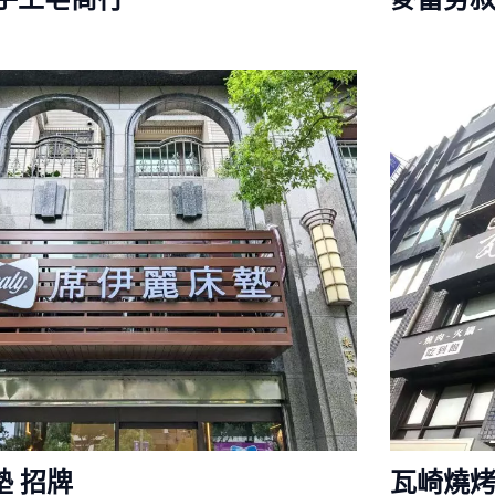
墊 招牌
瓦崎燒烤