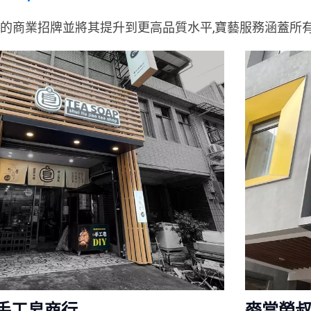
的商業招牌並將其提升到更高品質水平,寶藝服務涵蓋所
8手工皂商行
麥當勞叔