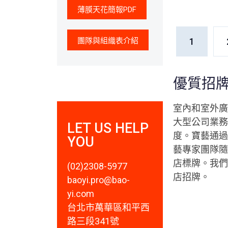
薄膜天花簡報PDF
團隊與組織表介紹
1
優質招
室內和室外廣
大型公司業務
LET US HELP
度。寶藝通過
YOU
藝專家團隊隨
店標牌。我們
(02)2308-5977
店招牌。
baoyi.pro@bao-
yi.com
台北市萬華區和平西
路三段341號