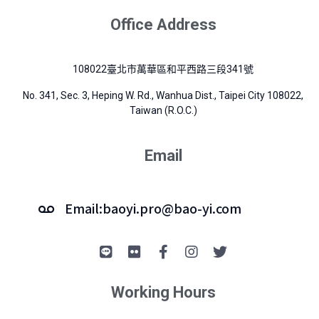
Office Address
108022臺北市萬華區和平西路三段341號
No. 341, Sec. 3, Heping W. Rd., Wanhua Dist., Taipei City 108022,
Taiwan (R.O.C.)
Email
Email:baoyi.pro@bao-yi.com
Working Hours