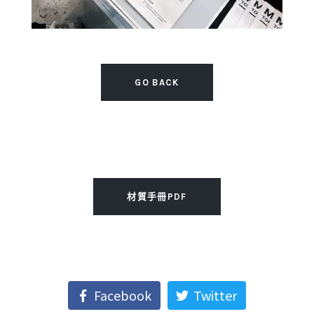
GO BACK
材質手冊PDF
Facebook
Twitter