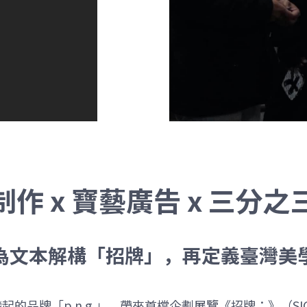
作 x 寶藝廣告 x 三分之
為文本解構「招牌」，再定義臺灣美
「p.n.g.」，帶來首檔企劃展覽《招牌：》（SIGN: Promo