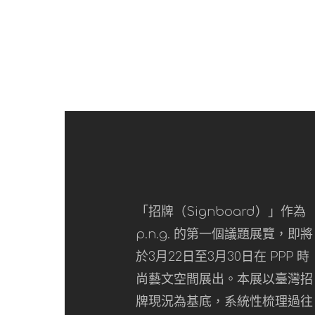
「招牌（Signboard）」作為
p.n.g. 的第一個議題展覽，即將
於3月22日至3月30日在 PPP 時
尚藝文空間展出。本展以臺灣招
牌現況為基底，系統性梳理過往