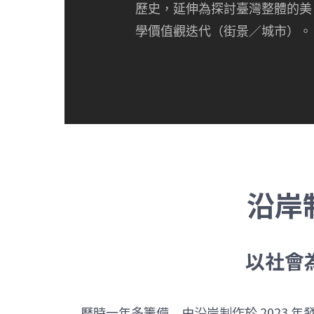
歷史，延伸為探討臺灣整體的美
學價值觀迭代（街景／城市）。
沿岸制
以社會
歷時一年多籌備，由沿岸制作於 2023 年發起的品牌