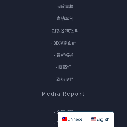
- 關於寶藝
- 實績案例
- 訂製各類招牌
- 3D規劃設計
- 最新報導
- 曬藝場
- 聯絡我們
Media Report
- 奇摩新聞
Chinese
English
- 三立財經