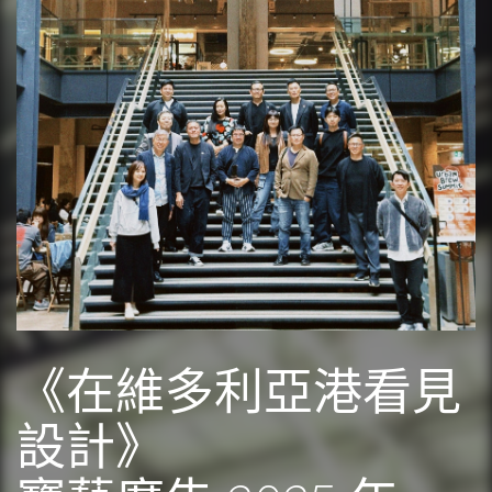
《在維多利亞港看見
設計》