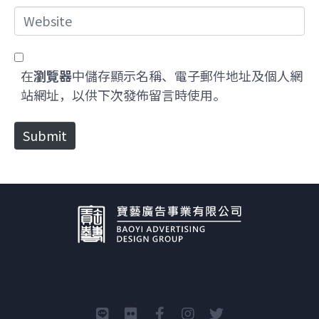
*
a
W
i
e
l
b
*
s
在
瀏覽器
中儲存顯示名稱、電子郵件地址及個人網
i
站網址，以供下次發佈留言時使用。
t
e
Submit
Alternative: