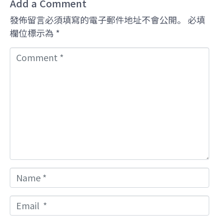
Add a Comment
發佈留言必須填寫的電子郵件地址不會公開。
必填
欄位標示為
*
C
o
m
m
e
n
t
*
N
a
m
E
e
m