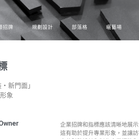
類招牌
規劃設計
部落格
曬藝場
標
裝‧新門面」
形象
 Owner
企業招牌和指標應該清晰地展示
這有助於提升專業形象，並讓訪