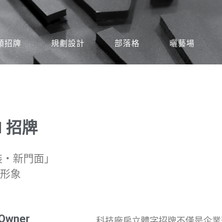
類招牌
規劃設計
部落格
曬藝場
rd 招牌
裝‧新門面」
形象
 Owner
科技廠房立體字招牌不僅是企業